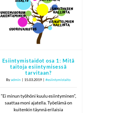
Esiintymistaidot osa 1:
Mitä taitoja
esiintymisessä tarvitaan?
#esiintymistaito
Esiintymistaidot osa 1: Mitä
taitoja esiintymisessä
tarvitaan?
By
admin
|
15.03.2019
|
#esiintymistaito
”Ei minun työhöni kuulu esiintyminen”,
saattaa moni ajatella. Työelämä on
kuitenkin täynnä erilaisia