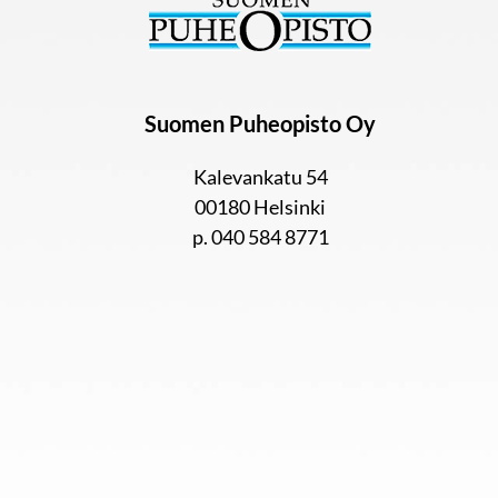
Suomen Puheopisto Oy
Kalevankatu 54
00180 Helsinki
p. 040 584 8771