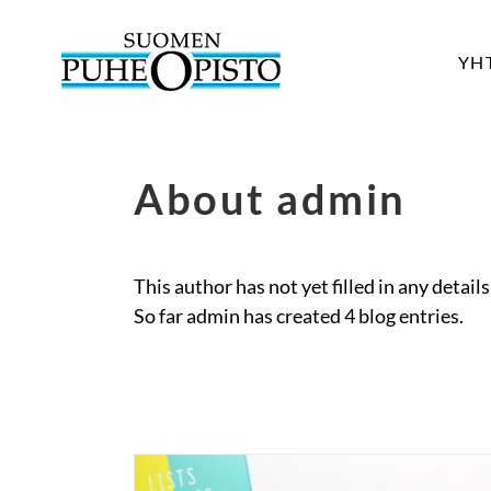
Skip
to
YHT
content
About admin
This author has not yet filled in any details
So far admin has created 4 blog entries.