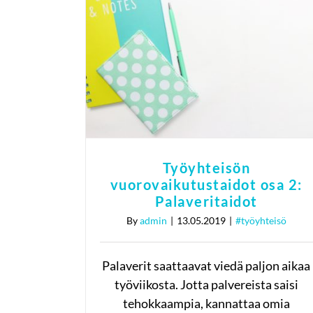
Työyhteisön
vuorovaikutustaidot osa
2: Palaveritaidot
#työyhteisö
Työyhteisön
vuorovaikutustaidot osa 2:
Palaveritaidot
By
admin
|
13.05.2019
|
#työyhteisö
Palaverit saattaavat viedä paljon aikaa
työviikosta. Jotta palvereista saisi
tehokkaampia, kannattaa omia