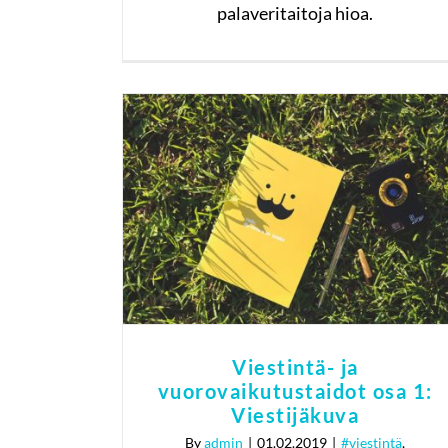
palaveritaitoja hioa.
Viestintä- ja
vuorovaikutustaidot osa
1: Viestijäkuva
#viestintä
#vuorovaikutus
Viestintä- ja
vuorovaikutustaidot osa 1:
Viestijäkuva
By
admin
|
01.02.2019
|
#viestintä
,