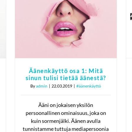
Äänenkäyttö osa 1: Mitä
sinun tulisi tietää
äänestä?
#äänenkäyttö
Äänenkäyttö osa 1: Mitä
sinun tulisi tietää äänestä?
By
admin
|
22.03.2019
|
#äänenkäyttö
Ääni on jokaisen yksilön
persoonallinen ominaisuus, joka on
kuin sormenjälki. Äänen avulla
tunnistamme tuttuja mediapersoonia