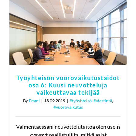
Työyhteisön
vuorovaikutustaidot osa 6:
Kuusi neuvotteluja
vaikeuttavaa tekijää
#työyhteisö
#viestintä
#vuorovaikutus
Työyhteisön vuorovaikutustaidot
osa 6: Kuusi neuvotteluja
vaikeuttavaa tekijää
By
Emmi
|
18.09.2019
|
#työyhteisö
,
#viestintä
,
#vuorovaikutus
Valmentaessani neuvottelutaitoa olen usein
kysynyt osallistujilta, mitkä asiat