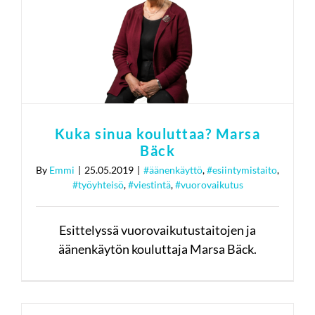
Bäck
#äänenkäyttö
#esiintymistaito
#työyhteisö
#viestintä
#vuorovaikutus
Kuka sinua kouluttaa? Marsa
Bäck
By
Emmi
|
25.05.2019
|
#äänenkäyttö
,
#esiintymistaito
,
#työyhteisö
,
#viestintä
,
#vuorovaikutus
Esittelyssä vuorovaikutustaitojen ja
äänenkäytön kouluttaja Marsa Bäck.