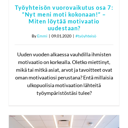
Työyhteisön vuorovaikutus osa 7:
”Nyt meni moti kokonaan!” –
Miten löytää motivaatio
uudestaan?
By
Emmi
|
09.01.2020
|
#työyhteisö
Uuden vuoden alkaessa vauhdilla ihmisten
motivaatio on korkealla. Oletko miettinyt,
mikä tai mitkä asiat, arvot ja tavoitteet ovat
oman motivaatiosi perustana? Entä millaisia
ulkopuolisia motivaation lähteitä
työympäristöstäsi tulee?