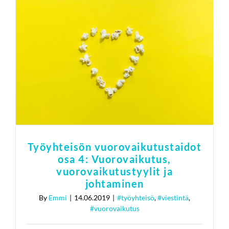
Työyhteisön
vuorovaikutustaidot osa 4:
Vuorovaikutus,
vuorovaikutustyylit ja
johtaminen
#työyhteisö
#viestintä
#vuorovaikutus
Työyhteisön vuorovaikutustaidot
osa 4: Vuorovaikutus,
vuorovaikutustyylit ja
johtaminen
By
Emmi
|
14.06.2019
|
#työyhteisö
,
#viestintä
,
#vuorovaikutus