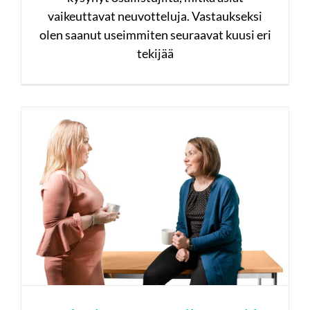
vaikeuttavat neuvotteluja. Vastaukseksi
olen saanut useimmiten seuraavat kuusi eri
tekijää
Työyhteisön
vuorovaikutustaidot osa 5:
Kuunteleminen on puhujan
tärkein taito
#työyhteisö
#viestintä
#vuorovaikutus