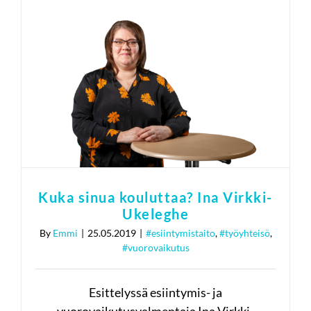
Kuka sinua kouluttaa? Ina
Virkki-Ukeleghe
#esiintymistaito
#työyhteisö
#vuorovaikutus
Kuka sinua kouluttaa? Ina Virkki-
Ukeleghe
By
Emmi
|
25.05.2019
|
#esiintymistaito
,
#työyhteisö
,
#vuorovaikutus
Esittelyssä esiintymis- ja