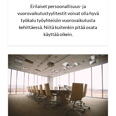
Erilaiset persoonallisuus- ja
vuorovaikutustyylitestit voivat olla hyvä
työkalu työyhteisön vuorovaikutusta
kehittäessä. Niitä kuitenkin pitää osata
käyttää oikein.
Työyhteisön
vuorovaikutustaidot osa 3:
Neuvotellen tuloksiin
#työyhteisö