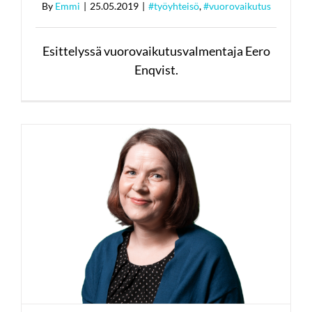
By
Emmi
|
25.05.2019
|
#työyhteisö
,
#vuorovaikutus
Esittelyssä vuorovaikutusvalmentaja Eero
Enqvist.
Kuka sinua kouluttaa? Sanna
Franck
#esiintymistaito
#työyhteisö
#viestintä
#vuorovaikutus