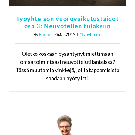
Työyhteisön vuorovaikutustaidot
osa 3: Neuvotellen tuloksiin
By
Emmi
|
26.05.2019
|
#työyhteisö
Oletko koskaan pysähtynyt miettimään
omaa toimintaasi neuvottelutilanteissa?
Tässä muutamia vinkkejä, joilla tapaamisista
saadaan hyöty irti.
Kuka sinua kouluttaa? Marsa