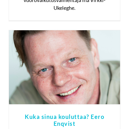
vuorovaikutusvalmentaja Ina Virkki-
Ukeleghe.
Kuka sinua kouluttaa? Eero
Enqvist
#työyhteisö
#vuorovaikutus
Kuka sinua kouluttaa? Eero
Enqvist