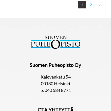
1
2
Suomen Puheopisto Oy
Kalevankatu 54
00180 Helsinki
p. 040 584 8771
OTA YHTEYTTÄ