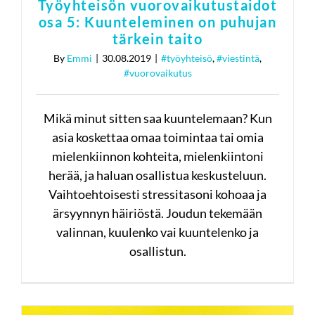
Työyhteisön vuorovaikutustaidot
osa 5: Kuunteleminen on puhujan
tärkein taito
By
Emmi
|
30.08.2019
|
#työyhteisö
,
#viestintä
,
#vuorovaikutus
Mikä minut sitten saa kuuntelemaan? Kun
asia koskettaa omaa toimintaa tai omia
mielenkiinnon kohteita, mielenkiintoni
herää, ja haluan osallistua keskusteluun.
Vaihtoehtoisesti stressitasoni kohoaa ja
ärsyynnyn häiriöstä. Joudun tekemään
valinnan, kuulenko vai kuuntelenko ja
osallistun.