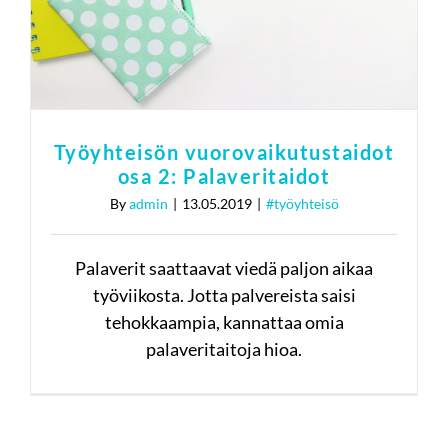
Palaveritaidot
#työyhteisö
Työyhteisön vuorovaikutustaidot
osa 2: Palaveritaidot
By
admin
|
13.05.2019
|
#työyhteisö
Palaverit saattaavat viedä paljon aikaa
työviikosta. Jotta palvereista saisi
tehokkaampia, kannattaa omia
palaveritaitoja hioa.