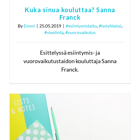
Kuka sinua kouluttaa? Sanna
Franck
By
Emmi
|
25.05.2019
|
#esiintymistaito
,
#työyhteisö
,
#viestintä
,
#vuorovaikutus
Esittelyssä esiintymis- ja
vuorovaikutustaidon kouluttaja Sanna
Franck.
Työyhteisön
vuorovaikutustaidot osa 2: